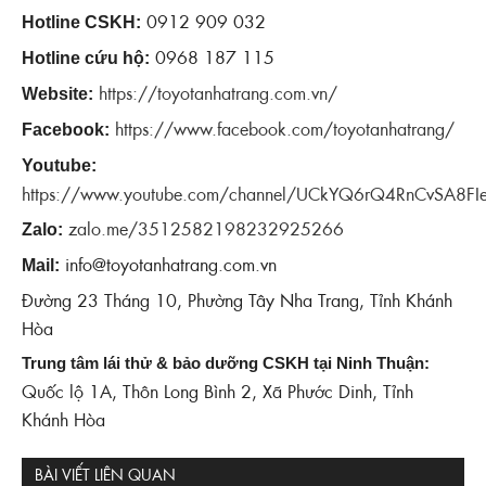
0912 909 032
Hotline CSKH:
0968 187 115
Hotline cứu hộ:
https://toyotanhatrang.com.vn/
Website:
https://www.facebook.com/toyotanhatrang/
Facebook:
Youtube:
https://www.youtube.com/channel/UCkYQ6rQ4RnCvSA8FI
‎‎
zalo.me/3512582198232925266
Zalo:
info@toyotanhatrang.com.vn
Mail:
Đường 23 Tháng 10, Phường Tây Nha Trang, Tỉnh Khánh
Hòa
Trung tâm lái thử & bảo dưỡng CSKH tại Ninh Thuận:
Quốc lộ 1A, Thôn Long Bình 2, Xã Phước Dinh, Tỉnh
Khánh Hòa
BÀI VIẾT LIÊN QUAN