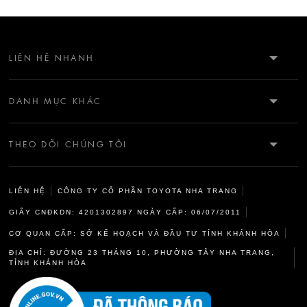
LIÊN HỆ NHANH
HOTLINE: 0912909032
DANH MỤC KHÁC
CSKH: 0912909032
GIỚI THIỆU
KM5 ĐƯỜNG 23/10 - VĨNH HIỆP - NHA TRANG - KHÁNH HÒA
THEO DÕI CHÚNG TÔI
CỨU HỘ: 0968187115
TIN TỨC
LIÊN HỆ
CÔNG TY CỔ PHẦN TOYOTA NHA TRANG
ĐẶT HẸN DV: 0968187119
CÂU CHUYỆN DELIGHT
GIẤY CNĐKDN: 4201302897 NGÀY CẤP: 06/07/2011
CƠ QUAN CẤP: SỞ KẾ HOẠCH VÀ ĐẦU TƯ TỈNH KHÁNH HÒA
CHÍNH SÁCH & ĐIỀU KHOẢN
ĐỊA CHỈ: ĐƯỜNG 23 THÁNG 10, PHƯỜNG TÂY NHA TRANG,
TỈNH KHÁNH HÒA
CHÍNH SÁCH BẢO MẬT THÔNG TIN CÁ NHÂN