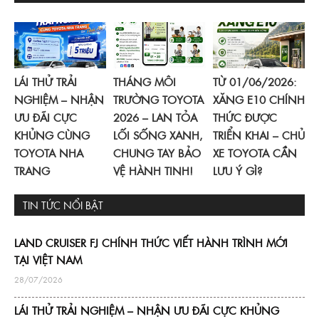
LÁI THỬ TRẢI
THÁNG MÔI
TỪ 01/06/2026:
NGHIỆM – NHẬN
TRƯỜNG TOYOTA
XĂNG E10 CHÍNH
ƯU ĐÃI CỰC
2026 – LAN TỎA
THỨC ĐƯỢC
KHỦNG CÙNG
LỐI SỐNG XANH,
TRIỂN KHAI – CHỦ
TOYOTA NHA
CHUNG TAY BẢO
XE TOYOTA CẦN
TRANG
VỆ HÀNH TINH!
LƯU Ý GÌ?
TIN TỨC NỔI BẬT
LAND CRUISER FJ CHÍNH THỨC VIẾT HÀNH TRÌNH MỚI
TẠI VIỆT NAM
28/07/2026
LÁI THỬ TRẢI NGHIỆM – NHẬN ƯU ĐÃI CỰC KHỦNG