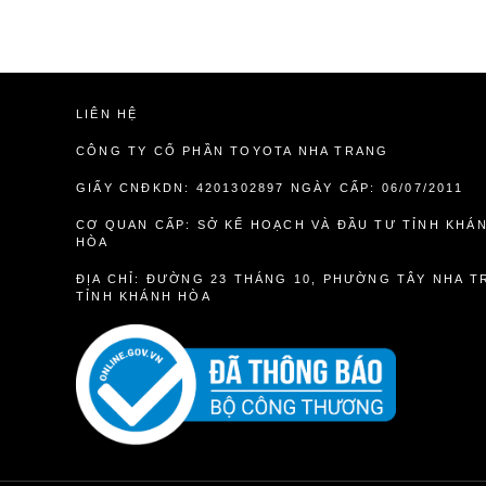
LIÊN HỆ
CÔNG TY CỔ PHẦN TOYOTA NHA TRANG
GIẤY CNĐKDN: 4201302897 NGÀY CẤP: 06/07/2011
CƠ QUAN CẤP: SỞ KẾ HOẠCH VÀ ĐẦU TƯ TỈNH KHÁ
HÒA
ĐỊA CHỈ: ĐƯỜNG 23 THÁNG 10, PHƯỜNG TÂY NHA T
TỈNH KHÁNH HÒA