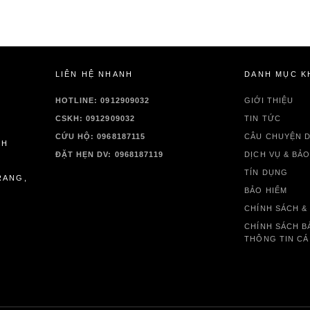
LIÊN HỆ NHANH
DANH MỤC K
HOTLINE: 0912909032
GIỚI THIỆU
CSKH: 0912909032
TIN TỨC
CỨU HỘ: 0968187115
CÂU CHUYỆN 
NH
ĐẶT HẸN DV: 0968187119
DỊCH VỤ & BẢ
TÍN DỤNG
RANG,
BẢO HIỂM
CHÍNH SÁCH &
CHÍNH SÁCH B
THÔNG TIN CÁ