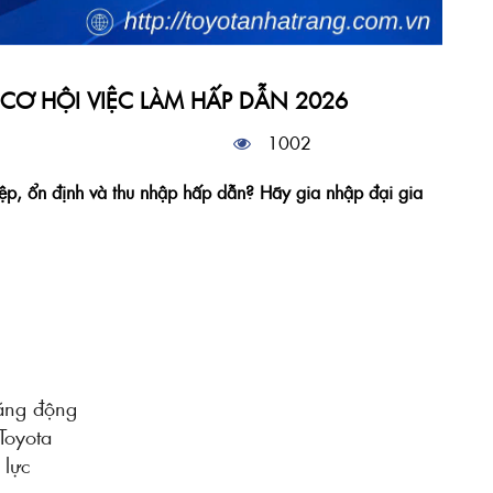
CƠ HỘI VIỆC LÀM HẤP DẪN 2026
1002
ệp, ổn định và thu nhập hấp dẫn? Hãy gia nhập đại gia
năng động
Toyota
 lực