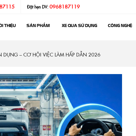
87115
0968187119
Đặt hẹn DV:
ỚI THIỆU
SẢN PHẨM
XE QUA SỬ DỤNG
CÔNG NGHỆ
 DỤNG – CƠ HỘI VIỆC LÀM HẤP DẪN 2026