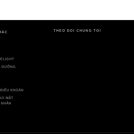
THEO DÕI CHÚNG TÔI
HÁC
DELIGHT
O DƯỠNG
 ĐIỀU KHOẢN
ẢO MẬT
 NHÂN