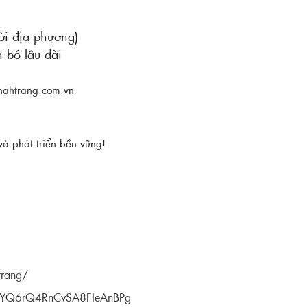
ời địa phương)
 bó lâu dài
nahtrang.com.vn
à phát triển bền vững!
trang/
CkYQ6rQ4RnCvSA8FIeAnBPg