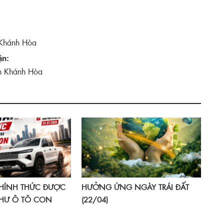
 Khánh Hòa
ận:
nh Khánh Hòa
CHÍNH THỨC ĐƯỢC
HƯỞNG ỨNG NGÀY TRÁI ĐẤT
HƯ Ô TÔ CON
(22/04)