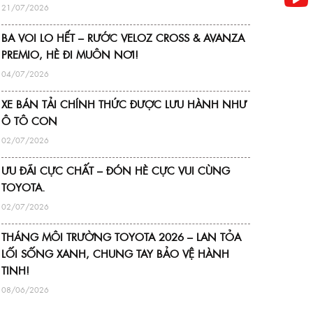
21/07/2026
BA VOI LO HẾT – RƯỚC VELOZ CROSS & AVANZA
PREMIO, HÈ ĐI MUÔN NƠI!
04/07/2026
XE BÁN TẢI CHÍNH THỨC ĐƯỢC LƯU HÀNH NHƯ
Ô TÔ CON
02/07/2026
ƯU ĐÃI CỰC CHẤT – ĐÓN HÈ CỰC VUI CÙNG
TOYOTA.
02/07/2026
THÁNG MÔI TRƯỜNG TOYOTA 2026 – LAN TỎA
LỐI SỐNG XANH, CHUNG TAY BẢO VỆ HÀNH
TINH!
08/06/2026