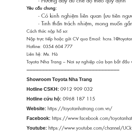
- Hưởng đầy đủ chế độ theo quy định
Yêu cầu chung:
- Có kinh nghiệm liên quan (ưu tiên ngư
- Tinh thần trách nhiệm, mong muốn gắn
Cách thức nộp hồ sơ:
Nộp trực tiếp hoặc gửi CV qua Email: hcns.1@toyota
Hotline: 0354 604 777
Liên hệ: Ms. Hà
Toyota Nha Trang – Nơi sự nghiệp của bạn bắt đầu v
---------------------------------------------------------------
Showroom Toyota Nha Trang
0912 909 032
Hotline CSKH:
0968 187 115
Hotline cứu hộ:
https://toyotanhatrang.com.vn/
Website:
https://www.facebook.com/toyotanha
Facebook:
https://www.youtube.com/channel/U
Youtube: